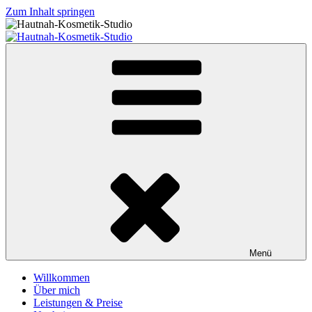
Zum Inhalt springen
Hautnah-Kosmetik-Studio
Ihre Kosmetikerin in Neuried – Altenheim
Menü
Willkommen
Über mich
Leistungen & Preise