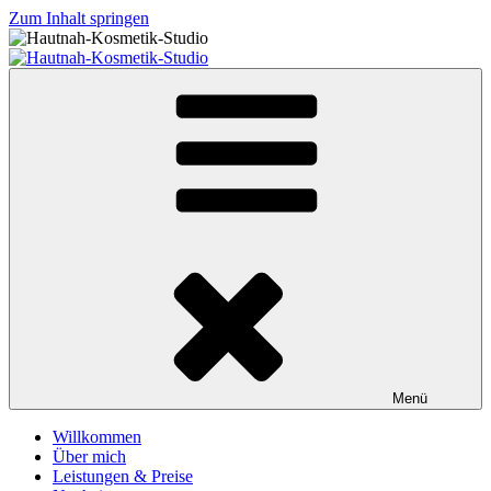
Zum Inhalt springen
Hautnah-Kosmetik-Studio
Ihre Kosmetikerin in Neuried – Altenheim
Menü
Willkommen
Über mich
Leistungen & Preise